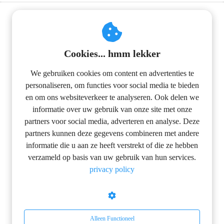
s kan de
e niet
oneren.
Navigatie
ieken
Cookies... hmm lekker
Blog
ische
We gebruiken cookies om content en advertenties te
Privacyverklaring
s worden
personaliseren, om functies voor social media te bieden
kt om
Disclaimer
en om ons websiteverkeer te analyseren. Ook delen we
em
informatie over uw gebruik van onze site met onze
tie te
Contactinformatie
partners voor social media, adverteren en analyse. Deze
elen over
partners kunnen deze gegevens combineren met andere
drag van
EcoBouwAdvies
informatie die u aan ze heeft verstrekt of die ze hebben
zoeker op
verzameld op basis van uw gebruik van hun services.
Veurnseweg 76
site.
privacy policy
8900
Ieper
ing
+32 474 45 05 67
ingcookies
 gebruikt
info@ecobouwadvies.be
Alleen Functioneel
oekers te