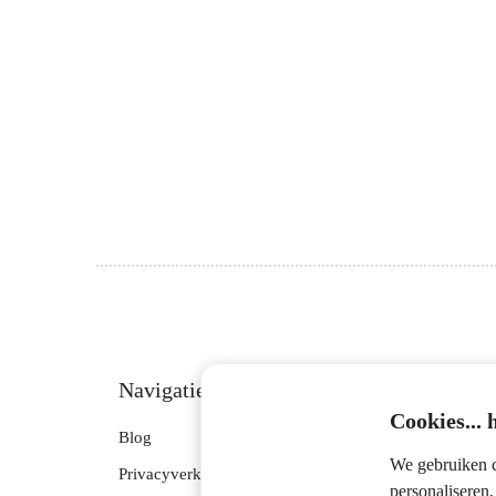
edrag van deze
ezoeker.
Voorkeuren opslaan
Navigatie
Cookies...
Blog
We gebruiken c
Privacyverklaring
personaliseren,