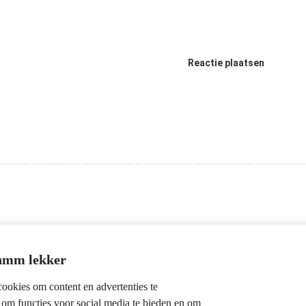
Reactie plaatsen
Contactinformatie
 hmm lekker
EcoBouwAdvies
ookies om content en advertenties te
Veurnseweg 76
 om functies voor social media te bieden en om