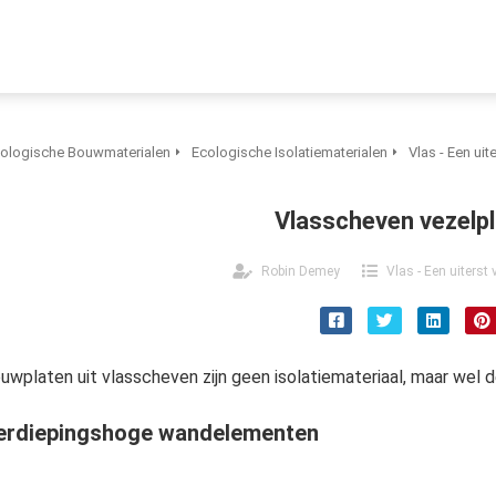
ologische Bouwmaterialen
Ecologische Isolatiematerialen
Vlas - Een uit
Vlasscheven vezelp
Robin Demey
Vlas - Een uiterst 
uwplaten uit vlasscheven zijn geen isolatiemateriaal, maar wel d
erdiepingshoge wandelementen